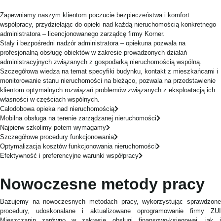
Zapewniamy naszym klientom poczucie bezpieczeństwa i komfort
współpracy, przydzielając do opieki nad każdą nieruchomością konkretnego
administratora – licencjonowanego zarządcę firmy Korner.
Stały i bezpośredni nadzór administratora – opiekuna pozwala na
profesjonalną obsługę obiektów w zakresie prowadzonych działań
administracyjnych związanych z gospodarką nieruchomością wspólną.
Szczegółowa wiedza na temat specyfiki budynku, kontakt z mieszkańcami i
monitorowanie stanu nieruchomości na bieżąco, pozwala na przedstawienie
klientom optymalnych rozwiązań problemów związanych z eksploatacją ich
własności w częściach wspólnych.
Całodobowa opieka nad nieruchomością
Mobilna obsługa na terenie zarządzanej nieruchomości
Najpierw szkolimy potem wymagamy
Szczegółowe procedury funkcjonowania
Optymalizacja kosztów funkcjonowania nieruchomości
Efektywność i preferencyjne warunki współpracy
Nowoczesne metody pracy
Bazujemy na nowoczesnych metodach pracy, wykorzystując sprawdzone
procedury, udoskonalane i aktualizowane oprogramowanie firmy ZUI
Mieszczanin zarówno w zakresie obsługi finansowo-księgowej, jak i